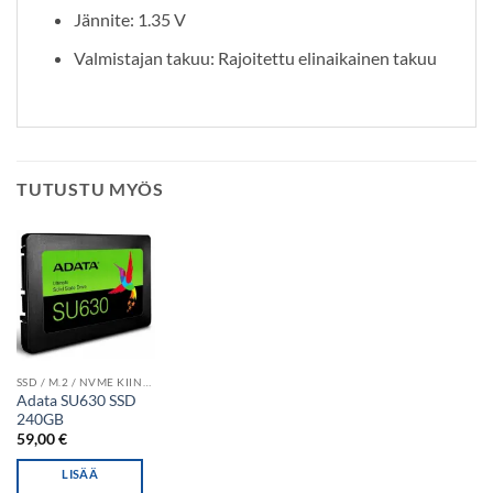
Jännite: 1.35 V
Valmistajan takuu: Rajoitettu elinaikainen takuu
TUTUSTU MYÖS
SSD / M.2 / NVME KIINTOLEVYT
Adata SU630 SSD
240GB
59,00
€
LISÄÄ