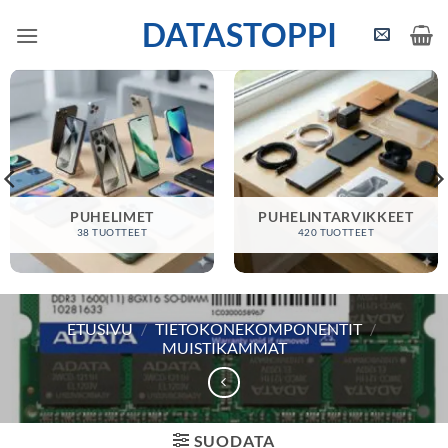
Skip
DATASTOPPI
to
content
PUHELIMET
PUHELINTARVIKKEET
38 TUOTTEET
420 TUOTTEET
ETUSIVU
/
TIETOKONEKOMPONENTIT
/
MUISTIKAMMAT
SUODATA