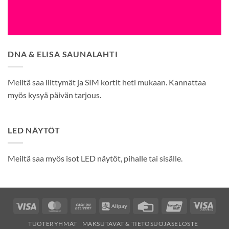
DNA & ELISA SAUNALAHTI
Meiltä saa liittymät ja SIM kortit heti mukaan. Kannattaa
myös kysyä päivän tarjous.
LED NÄYTÖT
Meiltä saa myös isot LED näytöt, pihalle tai sisälle.
Visa
MasterCard
Cash
Alipay
Credit
UnionPay
Visa
On
Card
Elec
TUOTERYHMÄT
MAKSUTAVAT & TIETOSUOJASELOSTE
Delivery