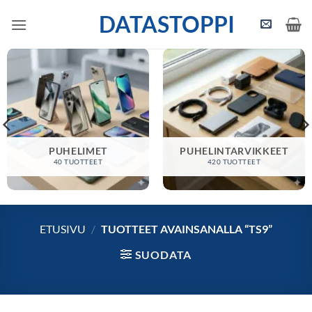
Skip
DATASTOPPI
to
content
PUHELIMET
PUHELINTARVIKKEET
40 TUOTTEET
420 TUOTTEET
ETUSIVU
/
TUOTTEET AVAINSANALLA “TS9”
SUODATA