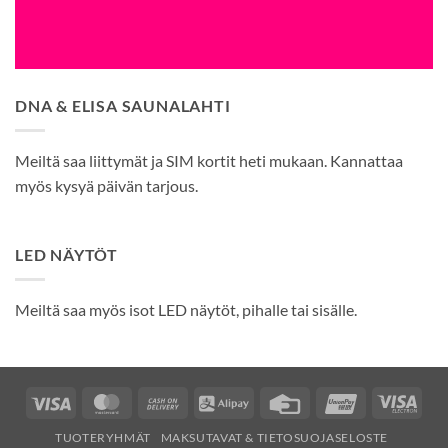
DNA & ELISA SAUNALAHTI
Meiltä saa liittymät ja SIM kortit heti mukaan. Kannattaa
myös kysyä päivän tarjous.
LED NÄYTÖT
Meiltä saa myös isot LED näytöt, pihalle tai sisälle.
Visa
MasterCard
Cash
Alipay
Credit
UnionPay
Visa
On
Card
Elec
TUOTERYHMÄT
MAKSUTAVAT & TIETOSUOJASELOSTE
Delivery