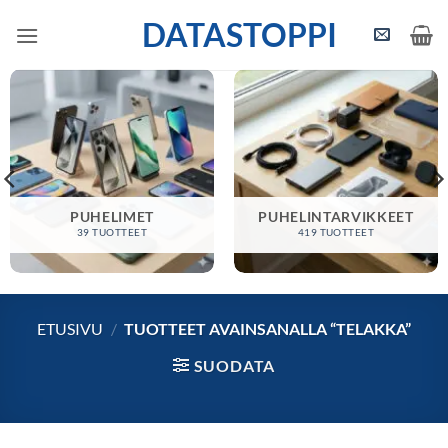
Skip
DATASTOPPI
to
content
PUHELIMET
PUHELINTARVIKKEET
39 TUOTTEET
419 TUOTTEET
ETUSIVU
/
TUOTTEET AVAINSANALLA “TELAKKA”
SUODATA