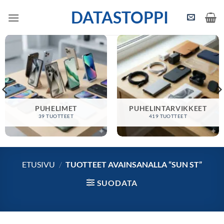
Skip
DATASTOPPI
to
content
PUHELIMET
PUHELINTARVIKKEET
39 TUOTTEET
419 TUOTTEET
ETUSIVU
/
TUOTTEET AVAINSANALLA “SUN ST”
SUODATA