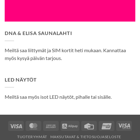
DNA & ELISA SAUNALAHTI
Meiltä saa liittymät ja SIM kortit heti mukaan. Kannattaa
myös kysyä päivän tarjous.
LED NÄYTÖT
Meiltä saa myös isot LED näytöt, pihalle tai sisälle.
Visa
MasterCard
Cash
Alipay
Credit
UnionPay
Visa
On
Card
Elec
TUOTERYHMÄT
MAKSUTAVAT & TIETOSUOJASELOSTE
Delivery