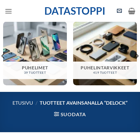
Skip
DATASTOPPI
to
content
PUHELIMET
PUHELINTARVIKKEET
39 TUOTTEET
419 TUOTTEET
ETUSIVU
/
TUOTTEET AVAINSANALLA “DELOCK”
SUODATA