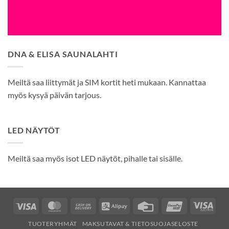
DNA & ELISA SAUNALAHTI
Meiltä saa liittymät ja SIM kortit heti mukaan. Kannattaa
myös kysyä päivän tarjous.
LED NÄYTÖT
Meiltä saa myös isot LED näytöt, pihalle tai sisälle.
Visa
MasterCard
Cash
Alipay
Credit
UnionPay
Visa
On
Card
Elec
TUOTERYHMÄT
MAKSUTAVAT & TIETOSUOJASELOSTE
Delivery