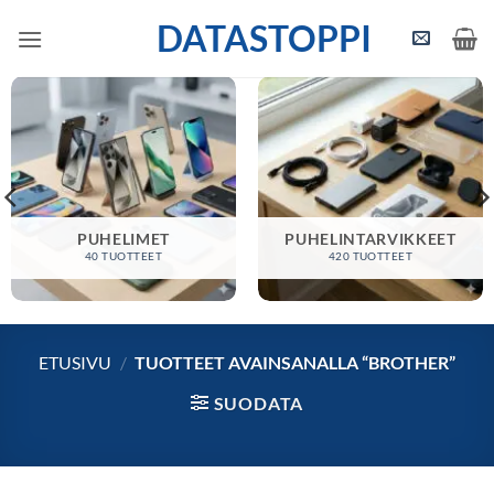
Skip
DATASTOPPI
to
content
PUHELIMET
PUHELINTARVIKKEET
40 TUOTTEET
420 TUOTTEET
ETUSIVU
/
TUOTTEET AVAINSANALLA “BROTHER”
SUODATA