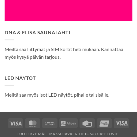
DNA & ELISA SAUNALAHTI
Meiltä saa liittymät ja SIM kortit heti mukaan. Kannattaa
myös kysyä päivän tarjous.
LED NÄYTÖT
Meiltä saa myös isot LED näytöt, pihalle tai sisälle.
Visa
MasterCard
Cash
Alipay
Credit
UnionPay
Visa
On
Card
Elec
TUOTERYHMÄT
MAKSUTAVAT & TIETOSUOJASELOSTE
Delivery