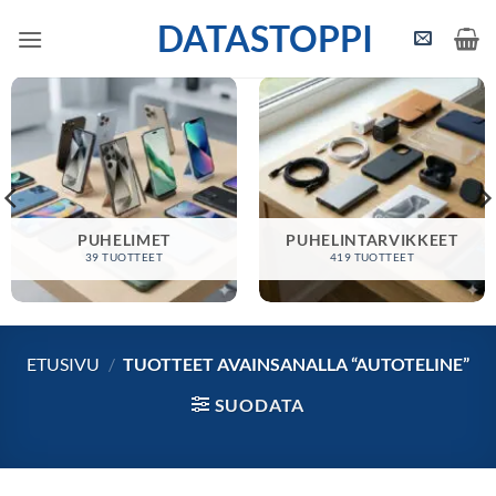
Skip
DATASTOPPI
to
content
PUHELIMET
PUHELINTARVIKKEET
39 TUOTTEET
419 TUOTTEET
ETUSIVU
/
TUOTTEET AVAINSANALLA “AUTOTELINE”
SUODATA