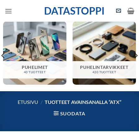
Skip
DATASTOPPI
to
content
PUHELIMET
PUHELINTARVIKKEET
40 TUOTTEET
420 TUOTTEET
ETUSIVU
/
TUOTTEET AVAINSANALLA “ATX”
SUODATA