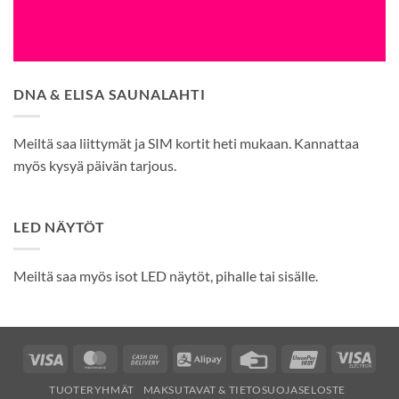
DNA & ELISA SAUNALAHTI
Meiltä saa liittymät ja SIM kortit heti mukaan. Kannattaa
myös kysyä päivän tarjous.
LED NÄYTÖT
Meiltä saa myös isot LED näytöt, pihalle tai sisälle.
Visa
MasterCard
Cash
Alipay
Credit
UnionPay
Visa
On
Card
Elec
TUOTERYHMÄT
MAKSUTAVAT & TIETOSUOJASELOSTE
Delivery