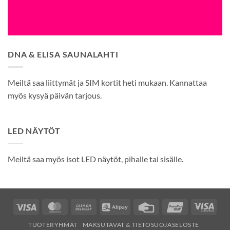
DNA & ELISA SAUNALAHTI
Meiltä saa liittymät ja SIM kortit heti mukaan. Kannattaa
myös kysyä päivän tarjous.
LED NÄYTÖT
Meiltä saa myös isot LED näytöt, pihalle tai sisälle.
Visa
MasterCard
Cash
Alipay
Credit
UnionPay
Visa
On
Card
Elec
TUOTERYHMÄT
MAKSUTAVAT & TIETOSUOJASELOSTE
Delivery