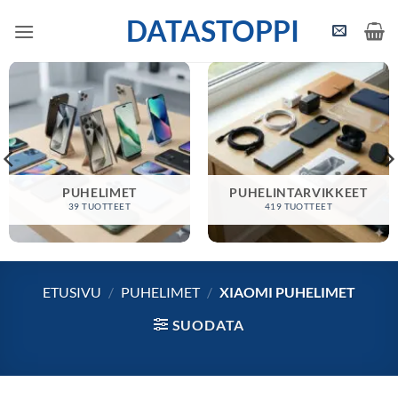
Skip
DATASTOPPI
to
content
PUHELIMET
PUHELINTARVIKKEET
39 TUOTTEET
419 TUOTTEET
ETUSIVU
/
PUHELIMET
/
XIAOMI PUHELIMET
SUODATA