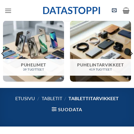
Skip
DATASTOPPI
to
content
PUHELIMET
PUHELINTARVIKKEET
39 TUOTTEET
419 TUOTTEET
ETUSIVU
/
TABLETIT
/
TABLETTITARVIKKEET
SUODATA