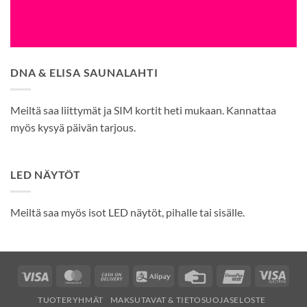
DNA & ELISA SAUNALAHTI
Meiltä saa liittymät ja SIM kortit heti mukaan. Kannattaa
myös kysyä päivän tarjous.
LED NÄYTÖT
Meiltä saa myös isot LED näytöt, pihalle tai sisälle.
Visa
MasterCard
Cash
Alipay
Credit
UnionPay
Visa
On
Card
Elec
TUOTERYHMÄT
MAKSUTAVAT & TIETOSUOJASELOSTE
Delivery